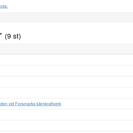
r
(9 st)
den vid Forsmarks kärnkraftverk