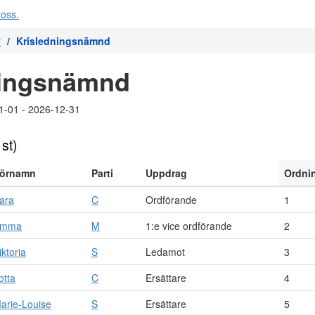
r
Krisledningsnämnd
ningsnämnd
1-01 - 2026-12-31
 st)
örnamn
Parti
Uppdrag
Ordni
ara
C
Ordförande
1
Emma
M
1:e vice ordförande
2
iktoria
S
Ledamot
3
otta
C
Ersättare
4
arie-Louise
S
Ersättare
5