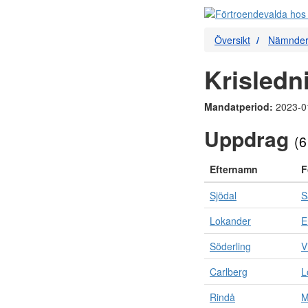
Översikt
Nämnde
Krisled
Mandatperiod:
2023-0
Uppdrag
(6
Efternamn
F
Sjödal
S
Lokander
Söderling
V
Carlberg
L
Rindå
M