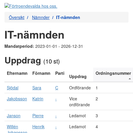
Översikt
Nämnder
IT-nämnden
IT-nämnden
Mandatperiod:
2023-01-01 - 2026-12-31
Uppdrag
(10 st)
Efternamn
Förnamn
Parti
Ordningsnummer
Uppdrag
Sjödal
Sara
C
Ordförande
1
Jakobsson
Katrin
-
Vice
2
ordförande
Janson
Pierre
-
Ledamot
3
Willén
Henrik
-
Ledamot
4
Johansson