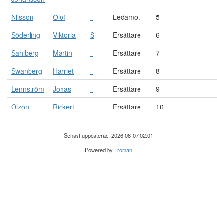
Nilsson
Olof
-
Ledamot
5
Söderling
Viktoria
S
Ersättare
6
Sahlberg
Martin
-
Ersättare
7
Swanberg
Harriet
-
Ersättare
8
Lennström
Jonas
-
Ersättare
9
Olzon
Rickert
-
Ersättare
10
Senast uppdaterad: 2026-08-07 02:01
Powered by
Troman