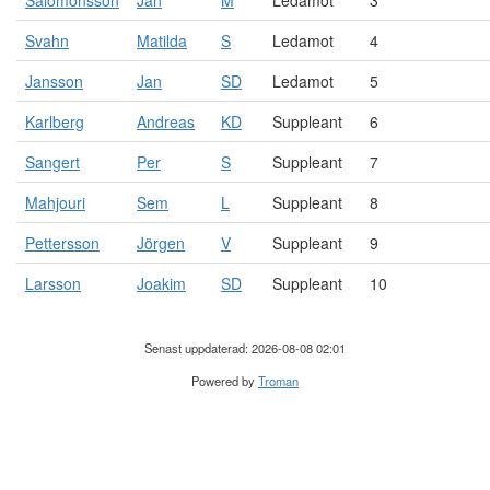
Salomonsson
Jan
M
Ledamot
3
Svahn
Matilda
S
Ledamot
4
Jansson
Jan
SD
Ledamot
5
Karlberg
Andreas
KD
Suppleant
6
Sangert
Per
S
Suppleant
7
Mahjouri
Sem
L
Suppleant
8
Pettersson
Jörgen
V
Suppleant
9
Larsson
Joakim
SD
Suppleant
10
Senast uppdaterad: 2026-08-08 02:01
Powered by
Troman