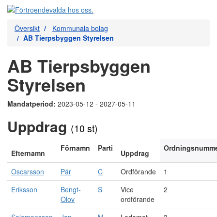
Översikt
Kommunala bolag
AB Tierpsbyggen Styrelsen
AB Tierpsbyggen
Styrelsen
Mandatperiod:
2023-05-12 - 2027-05-11
Uppdrag
(10 st)
Förnamn
Parti
Ordningsnumm
Efternamn
Uppdrag
Oscarsson
Pär
C
Ordförande
1
Eriksson
Bengt-
S
Vice
2
Olov
ordförande