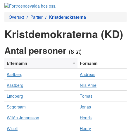
Översikt
Partier
Kristdemokraterna
Kristdemokraterna (KD)
Antal personer
(8 st)
Efternamn
Förnamn
Karlberg
Andreas
Kastberg
Nils Arne
Lindberg
Tomas
Segersam
Jonas
Willén Johansson
Henrik
Wisell
Henry