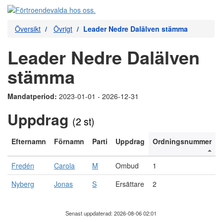
Översikt
Övrigt
Leader Nedre Dalälven stämma
Leader Nedre Dalälven
stämma
Mandatperiod:
2023-01-01 - 2026-12-31
Uppdrag
(2 st)
Efternamn
Förnamn
Parti
Uppdrag
Ordningsnummer
Fredén
Carola
M
Ombud
1
Nyberg
Jonas
S
Ersättare
2
Senast uppdaterad: 2026-08-06 02:01