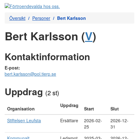
Översikt
Personer
Bert Karlsson
Bert Karlsson (
V
)
Kontaktinformation
E-post:
bert.karlsson@pol.tierp.se
Uppdrag
(2 st)
Uppdrag
Organisation
Start
Slut
Stiftelsen Leufsta
Ersättare
2026-02-
2026-12-
25
31
Kommunalt
Ledamot
2025-03-
2026-12-